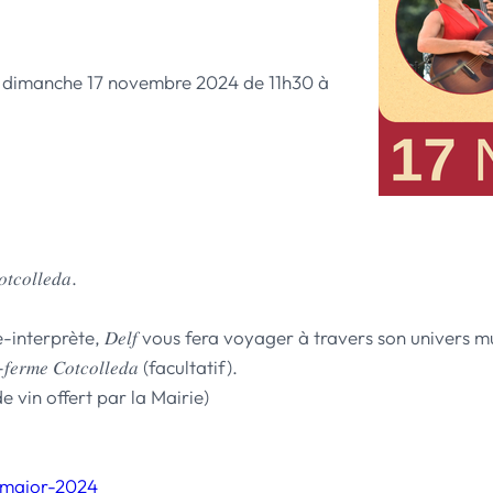
 le dimanche 17 novembre 2024 de 11h30 à
𝑐𝑜𝑙𝑙𝑒𝑑𝑎.
positrice-interprète, 𝐷𝑒𝑙𝑓 vous fera voyager à travers son univers
𝑚𝑒 𝐶𝑜𝑡𝑐𝑜𝑙𝑙𝑒𝑑𝑎 (facultatif).
 vin offert par la Mairie)
-major-2024