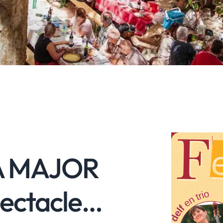
TA MAJOR
pectacle…