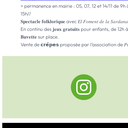
> permanence en mairie : 05, 07, 12 et 14/11 de 9h 
15h//
𝐒𝐩𝐞𝐜𝐭𝐚𝐜𝐥𝐞 𝐟𝐨𝐥𝐤𝐥𝐨𝐫𝐢𝐪𝐮𝐞 avec 𝐸𝑙 𝐹𝑜𝑚𝑒𝑛𝑡 𝑑
En continu des 𝐣𝐞𝐮𝐱 𝐠𝐫𝐚𝐭𝐮𝐢𝐭𝐬 pour enfants, d
𝐁𝐮𝐯𝐞𝐭𝐭𝐞 sur place.
Vente de 𝗰𝗿𝗲̂𝗽𝗲𝘀 proposée par l’association de 𝑃𝑟𝑜𝑡𝑒𝑐𝑡𝑖