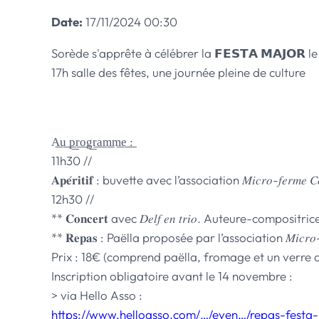
Date:
17/11/2024
00:30
Sorède s'apprête à célébrer la 𝗙𝗘𝗦𝗧𝗔 𝗠𝗔𝗝𝗢
17h salle des fêtes, une journée pleine de culture
A͟u͟ ͟p͟r͟o͟g͟r͟a͟m͟m͟e͟ ͟:
11h30 //
𝐀𝐩𝐞́𝐫𝐢𝐭𝐢𝐟 : buvette avec l’association 𝑀𝑖𝑐𝑟𝑜-𝑓𝑒𝑟𝑚𝑒 𝐶𝑜𝑡
12h30 //
** 𝐂𝐨𝐧𝐜𝐞𝐫𝐭 avec 𝐷𝑒𝑙𝑓 𝑒𝑛 𝑡𝑟𝑖𝑜. Auteure-com
** 𝐑𝐞𝐩𝐚𝐬 : Paëlla proposée par l’association 𝑀𝑖𝑐𝑟𝑜-𝑓𝑒𝑟
Prix : 18€ (comprend paëlla, fromage et un verre de
Inscription obligatoire avant le 14 novembre :
> via Hello Asso :
https://www.helloasso.com/…/even…/repas-festa