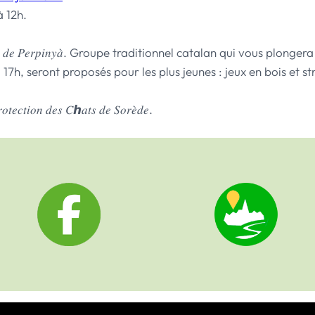
à 12h.
𝑒 𝑙𝑎 𝑆𝑎𝑟𝑑𝑎𝑛𝑎 𝑑𝑒 𝑃𝑒𝑟𝑝𝑖𝑛𝑦𝑎̀. Groupe traditionnel catalan qui 
e 12h à 17h, seront proposés pour les plus jeunes : jeux en bois et 
𝑜𝑛 𝑑𝑒𝑠 𝐶ℎ𝑎𝑡𝑠 𝑑𝑒 𝑆𝑜𝑟𝑒̀𝑑𝑒.